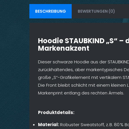
BESCHREIBUNG
BEWERTUNGEN (0)
Hoodie STAUBKIND „S“ – d
Markenakzent
Dieser schwarze Hoodie aus der STAUBKIND-
zurückhaltendes, aber markentypisches Des
große „S“-Grafikelement mit vertikalem STA
Die Front bleibt schlicht mit einem kleine
Markenprint entlang des rechten Ärmels.
Produktdetails:
Material:
Robuster Sweatstoff, z. B. 80 % 