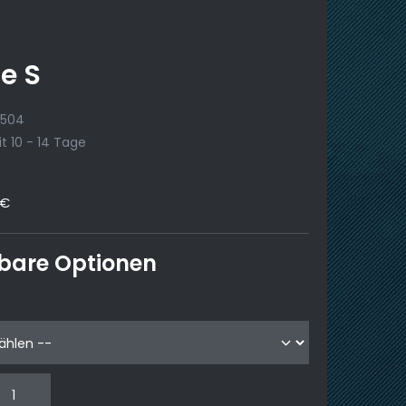
e S
K2504
t 10 - 14 Tage
2€
bare Optionen